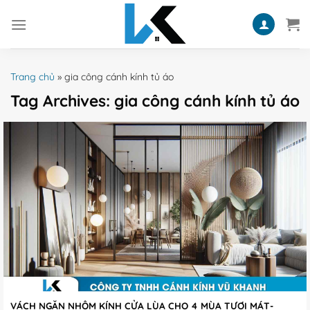
Skip
to
content
Trang chủ
»
gia công cánh kính tủ áo
Tag Archives:
gia công cánh kính tủ áo
VÁCH NGĂN NHÔM KÍNH CỬA LÙA CHO 4 MÙA TƯƠI MÁT-