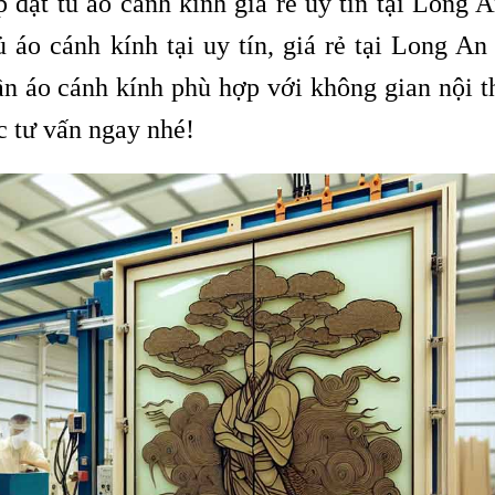
đặt tủ áo cánh kính giá rẻ uy tín tại Long 
 áo cánh kính tại uy tín, giá rẻ tại Long A
n áo cánh kính phù hợp với không gian nội th
c tư vấn ngay nhé!