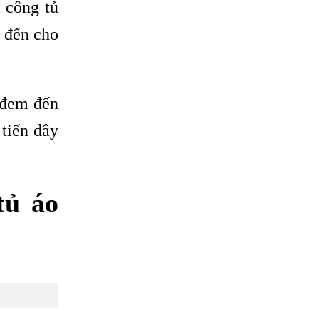
 công tủ
m đến cho
 đem đến
tiến dây
tủ áo