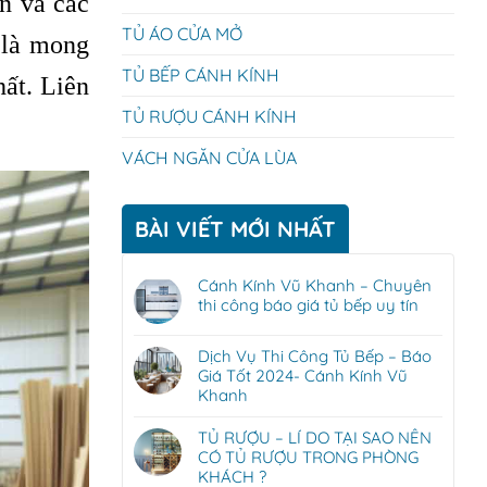
An và các
TỦ ÁO CỬA MỞ
n là mong
TỦ BẾP CÁNH KÍNH
ất. Liên
TỦ RƯỢU CÁNH KÍNH
VÁCH NGĂN CỬA LÙA
BÀI VIẾT MỚI NHẤT
Cánh Kính Vũ Khanh – Chuyên
thi công báo giá tủ bếp uy tín
Dịch Vụ Thi Công Tủ Bếp – Báo
Giá Tốt 2024- Cánh Kính Vũ
Khanh
TỦ RƯỢU – LÍ DO TẠI SAO NÊN
CÓ TỦ RƯỢU TRONG PHÒNG
KHÁCH ?