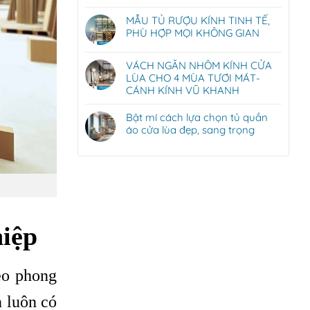
MẪU TỦ RƯỢU KÍNH TINH TẾ,
PHÙ HỢP MỌI KHÔNG GIAN
VÁCH NGĂN NHÔM KÍNH CỬA
LÙA CHO 4 MÙA TƯƠI MÁT-
CÁNH KÍNH VŨ KHANH
Bật mí cách lựa chọn tủ quần
áo cửa lùa đẹp, sang trọng
hiệp
eo phong
n luôn có