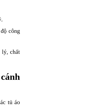
ý.
 độ công
lý, chất
 cánh
ác tủ áo