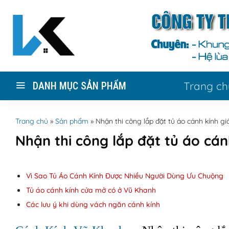
Skip
to
content
Trang ch
DANH MỤC SẢN PHẨM
Trang chủ
»
Sản phẩm
»
Nhận thi công lắp đặt tủ áo cánh kính giá
Nhận thi công lắp đặt tủ áo cánh
Vì Sao Tủ Áo Cánh Kính Được Nhiều Người Dùng Ưu Chuộng
Tủ áo cánh kính cửa mở có ở Vũ Khanh
Các lưu ý khi dùng vách ngăn cánh kính