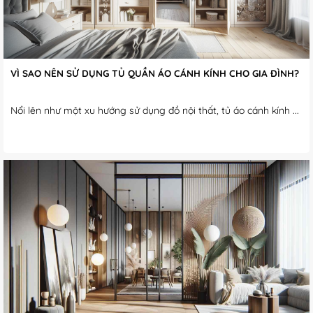
VÌ SAO NÊN SỬ DỤNG TỦ QUẦN ÁO CÁNH KÍNH CHO GIA ĐÌNH?
Nổi lên như một xu hướng sử dụng đồ nội thất, tủ áo cánh kính ...