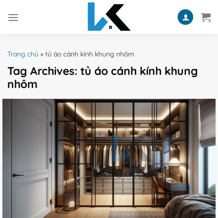
Skip
to
content
Trang chủ
»
tủ áo cánh kính khung nhôm
Tag Archives:
tủ áo cánh kính khung
nhôm