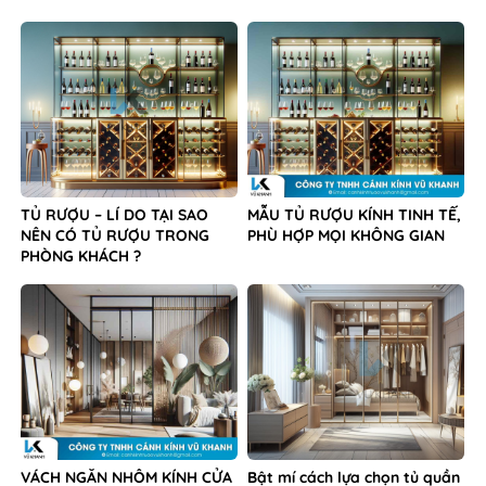
TỦ RƯỢU – LÍ DO TẠI SAO
MẪU TỦ RƯỢU KÍNH TINH TẾ,
NÊN CÓ TỦ RƯỢU TRONG
PHÙ HỢP MỌI KHÔNG GIAN
PHÒNG KHÁCH ?
VÁCH NGĂN NHÔM KÍNH CỬA
Bật mí cách lựa chọn tủ quần