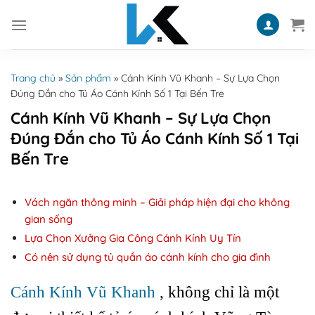
Skip
to
content
Trang chủ
»
Sản phẩm
»
Cánh Kính Vũ Khanh – Sự Lựa Chọn
Đúng Đắn cho Tủ Áo Cánh Kính Số 1 Tại Bến Tre
Cánh Kính Vũ Khanh – Sự Lựa Chọn
Đúng Đắn cho Tủ Áo Cánh Kính Số 1 Tại
Bến Tre
Vách ngăn thông minh – Giải pháp hiện đại cho không
gian sống
Lựa Chọn Xưởng Gia Công Cánh Kính Uy Tín
Có nên sử dụng tủ quần áo cánh kính cho gia đình
Cánh Kính Vũ Khanh
, không chỉ là một