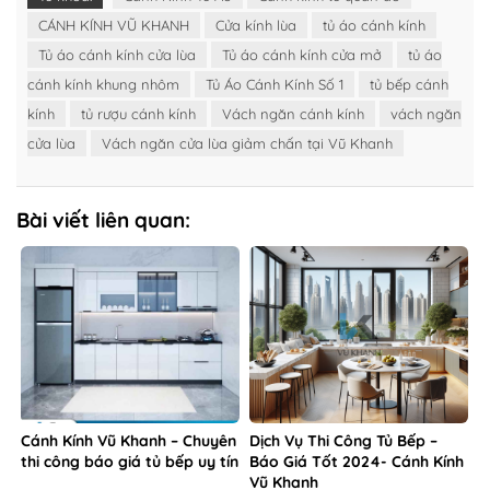
CÁNH KÍNH VŨ KHANH
Cửa kính lùa
tủ áo cánh kính
Tủ áo cánh kính cửa lùa
Tủ áo cánh kính cửa mở
tủ áo
cánh kính khung nhôm
Tủ Áo Cánh Kính Số 1
tủ bếp cánh
kính
tủ rượu cánh kính
Vách ngăn cánh kính
vách ngăn
cửa lùa
Vách ngăn cửa lùa giảm chấn tại Vũ Khanh
Bài viết liên quan:
Cánh Kính Vũ Khanh – Chuyên
Dịch Vụ Thi Công Tủ Bếp –
thi công báo giá tủ bếp uy tín
Báo Giá Tốt 2024- Cánh Kính
Vũ Khanh