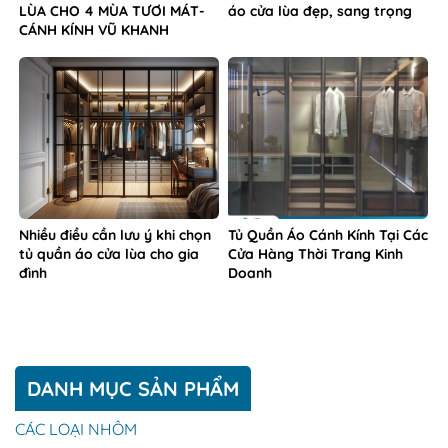
LÙA CHO 4 MÙA TƯƠI MÁT-
áo cửa lùa đẹp, sang trọng
CÁNH KÍNH VŨ KHANH
Nhiều điều cần lưu ý khi chọn
Tủ Quần Áo Cánh Kính Tại Các
tủ quần áo cửa lùa cho gia
Cửa Hàng Thời Trang Kinh
đình
Doanh
DANH MỤC SẢN PHẨM
CÁC LOẠI NHÔM