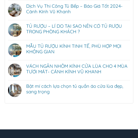
Dịch Vụ Thi Công Tủ Bếp – Báo Giá Tốt 2024-
Cánh Kính Vũ Khanh
TỦ RƯỢU – LÍ DO TẠI SAO NÊN CÓ TỦ RƯỢU
TRONG PHÒNG KHÁCH ?
MẪU TỦ RƯỢU KÍNH TINH TẾ, PHÙ HỢP MỌI
KHÔNG GIAN
VÁCH NGĂN NHÔM KÍNH CỬA LÙA CHO 4 MÙA
TƯƠI MÁT- CÁNH KÍNH VŨ KHANH
Bật mí cách lựa chọn tủ quần áo cửa lùa đẹp,
sang trọng