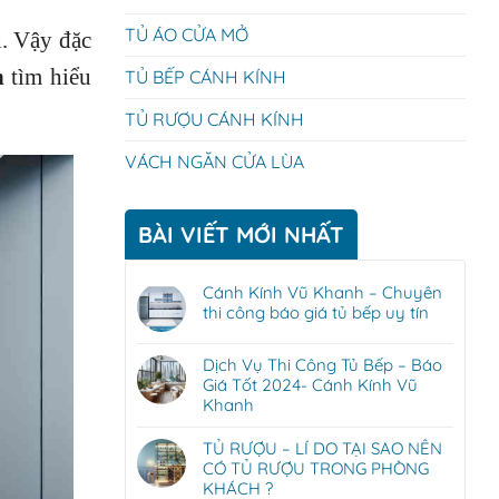
TỦ ÁO CỬA MỞ
n. Vậy đặc
h
tìm hiểu
TỦ BẾP CÁNH KÍNH
TỦ RƯỢU CÁNH KÍNH
VÁCH NGĂN CỬA LÙA
BÀI VIẾT MỚI NHẤT
Cánh Kính Vũ Khanh – Chuyên
thi công báo giá tủ bếp uy tín
Dịch Vụ Thi Công Tủ Bếp – Báo
Giá Tốt 2024- Cánh Kính Vũ
Khanh
TỦ RƯỢU – LÍ DO TẠI SAO NÊN
CÓ TỦ RƯỢU TRONG PHÒNG
KHÁCH ?