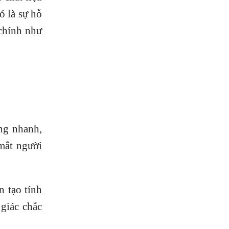
ó là sự hỗ
 chính như
ng nhanh,
mắt người
n tạo tính
giác chắc