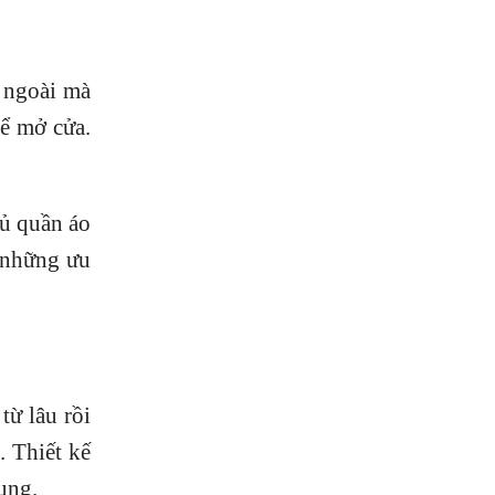
a ngoài mà
để mở cửa.
tủ quần áo
 những ưu
từ lâu rồi
. Thiết kế
ụng.