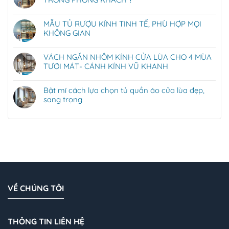
MẪU TỦ RƯỢU KÍNH TINH TẾ, PHÙ HỢP MỌI
KHÔNG GIAN
VÁCH NGĂN NHÔM KÍNH CỬA LÙA CHO 4 MÙA
TƯƠI MÁT- CÁNH KÍNH VŨ KHANH
Bật mí cách lựa chọn tủ quần áo cửa lùa đẹp,
sang trọng
VỀ CHÚNG TÔI
THÔNG TIN LIÊN HỆ