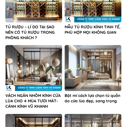
TỦ RƯỢU – LÍ DO TẠI SAO
MẪU TỦ RƯỢU KÍNH TINH TẾ,
NÊN CÓ TỦ RƯỢU TRONG
PHÙ HỢP MỌI KHÔNG GIAN
PHÒNG KHÁCH ?
VÁCH NGĂN NHÔM KÍNH CỬA
Bật mí cách lựa chọn tủ quần
LÙA CHO 4 MÙA TƯƠI MÁT-
áo cửa lùa đẹp, sang trọng
CÁNH KÍNH VŨ KHANH