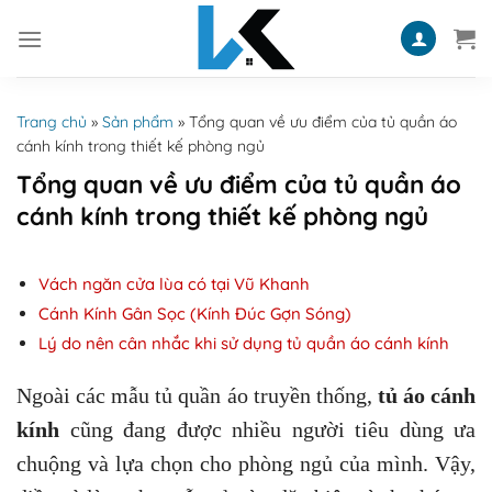
Skip
to
content
Trang chủ
»
Sản phẩm
»
Tổng quan về ưu điểm của tủ quần áo
cánh kính trong thiết kế phòng ngủ
Tổng quan về ưu điểm của tủ quần áo
cánh kính trong thiết kế phòng ngủ
Vách ngăn cửa lùa có tại Vũ Khanh
Cánh Kính Gân Sọc (Kính Đúc Gợn Sóng)
Lý do nên cân nhắc khi sử dụng tủ quần áo cánh kính
Ngoài các mẫu tủ quần áo truyền thống,
tủ áo cánh
kính
cũng đang được nhiều người tiêu dùng ưa
chuộng và lựa chọn cho phòng ngủ của mình. Vậy,