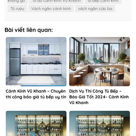
khung gỗ
Tủ áo cánh kính Vũ Khanh
tủ bếp cánh kính
Tủ rượu
Vách ngăn cánh kính
vách ngăn cửa lùa
Bài viết liên quan:
Cánh Kính Vũ Khanh – Chuyên
Dịch Vụ Thi Công Tủ Bếp –
thi công báo giá tủ bếp uy tín
Báo Giá Tốt 2024- Cánh Kính
Vũ Khanh