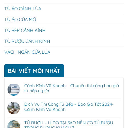
TỦ ÁO CÁNH LÙA
TỦ ÁO CỬA MỞ
TỦ BẾP CÁNH KÍNH
TỦ RƯỢU CÁNH KÍNH
VÁCH NGĂN CỬA LÙA
BÀI VIẾT MỚI NHẤT
Cánh Kính Vũ Khanh – Chuyên thi công báo giá
tủ bếp uy tín
Dịch Vụ Thi Công Tủ Bếp – Báo Giá Tốt 2024-
Cánh Kính Vũ Khanh
TỦ RƯỢU – LÍ DO TẠI SAO NÊN CÓ TỦ RƯỢU
TRONG PHÒNG KHÁCH ?