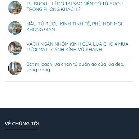
TỦ RƯỢU – LÍ DO TẠI SAO NÊN CÓ TỦ RƯỢU
TRONG PHÒNG KHÁCH ?
MẪU TỦ RƯỢU KÍNH TINH TẾ, PHÙ HỢP MỌI
KHÔNG GIAN
VÁCH NGĂN NHÔM KÍNH CỬA LÙA CHO 4 MÙA
TƯƠI MÁT- CÁNH KÍNH VŨ KHANH
Bật mí cách lựa chọn tủ quần áo cửa lùa đẹp,
sang trọng
VỀ CHÚNG TÔI