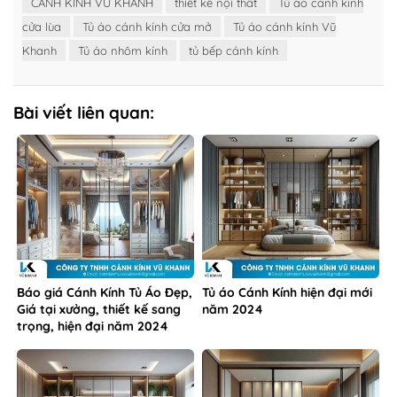
CÁNH KÍNH VŨ KHANH
thiết kế nội thất
Tủ áo cánh kính
cửa lùa
Tủ áo cánh kính cửa mở
Tủ áo cánh kính Vũ
Khanh
Tủ áo nhôm kính
tủ bếp cánh kính
Bài viết liên quan:
Báo giá Cánh Kính Tủ Áo Đẹp,
Tủ áo Cánh Kính hiện đại mới
Giá tại xưởng, thiết kế sang
năm 2024
trọng, hiện đại năm 2024