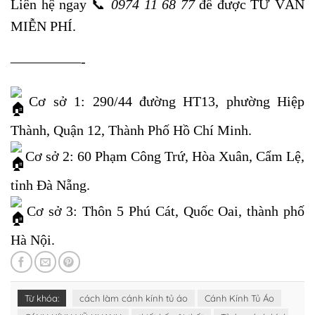
Liên hệ ngay
📞
0974 11 68 77
để được TƯ VẤN
MIỄN PHÍ.
—————-
Cơ sở 1: 290/44 đường HT13, phường Hiệp
Thành, Quận 12, Thành Phố Hồ Chí Minh.
Cơ sở 2: 60 Phạm Công Trứ, Hòa Xuân, Cẩm Lệ,
tỉnh Đà Nẵng.
Cơ sở 3: Thôn 5 Phú Cát, Quốc Oai, thành phố
Hà Nội.
Từ khóa:
cách làm cánh kính tủ áo
Cánh Kính Tủ Áo