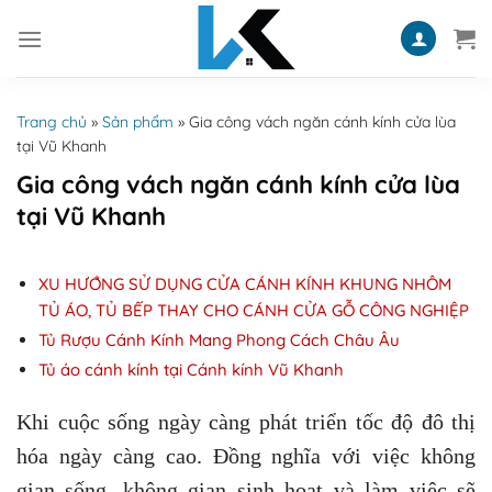
Skip
to
content
Trang chủ
»
Sản phẩm
»
Gia công vách ngăn cánh kính cửa lùa
tại Vũ Khanh
Gia công vách ngăn cánh kính cửa lùa
tại Vũ Khanh
XU HƯỚNG SỬ DỤNG CỬA CÁNH KÍNH KHUNG NHÔM
TỦ ÁO, TỦ BẾP THAY CHO CÁNH CỬA GỖ CÔNG NGHIỆP
Tủ Rượu Cánh Kính Mang Phong Cách Châu Âu
Tủ áo cánh kính tại Cánh kính Vũ Khanh
Khi cuộc sống ngày càng phát triển tốc độ đô thị
hóa ngày càng cao. Đồng nghĩa với việc không
gian sống, không gian sinh hoạt và làm việc sẽ