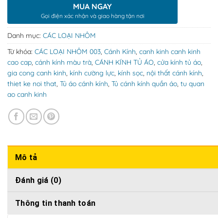
MUA NGAY
Gọi điện xác nhận và giao hàng tận nơi
Danh mục:
CÁC LOẠI NHÔM
Từ khóa:
CÁC LOẠI NHÔM 003
,
Cánh Kính
,
canh kinh canh kinh
cao cap
,
cánh kính màu trà
,
CÁNH KÍNH TỦ ÁO
,
cửa kính tủ áo
,
gia cong canh kinh
,
kính cường lực
,
kính sọc
,
nội thất cánh kính
,
thiet ke noi that
,
Tủ áo cánh kính
,
Tủ cánh kính quần áo
,
tu quan
ao canh kinh
Mô tả
Đánh giá (0)
Thông tin thanh toán