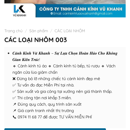
Trang chủ
/
Sản phẩm
/
CÁC LOẠI NHÔM
CÁC LOẠI NHÔM 003
𝑪𝒂́𝒏𝒉 𝑲𝒊́𝒏𝒉 𝑽𝒖̃ 𝑲𝒉𝒂𝒏𝒉 – 𝑺𝒖̛̣ 𝑳𝒖̛̣𝒂 𝑪𝒉𝒐̣𝒏 𝑯𝒐𝒂̀𝒏 𝑯𝒂̉𝒐 𝑪𝒉𝒐 𝑲𝒉𝒐̂𝒏𝒈
𝑮𝒊𝒂𝒏 𝑲𝒊𝒆̂́𝒏 𝑻𝒓𝒖́𝒄!
🔹 Cánh kính tủ áo 🔹 Cánh kính tủ bếp, tủ rượu 🔹 Vách
ngăn cửa lùa giảm chấn
❌ Đừng bỏ lỡ những chiếc tủ cánh kính đẹp mê
✅ Tư vấn đo đạc Miễn Phí tại nhà.
✅ Sản xuất và gia công tại xưởng nên giá thành thấp.
✅ Thi công tận nơi khắp 3 miền.
📌 Đúng quy cách, quy trình sản xuất
📌 Giá cạnh tranh nhất thị trường
📞 0974 11 68 77 để được TƯ VẤN MIỄN PHÍ