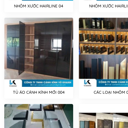
NHÔM XƯỚC HAIRLINE 04
NHÔM XƯỚC HAIRLI
TỦ ÁO CÁNH KÍNH MỚI 004
CÁC LOẠI NHÔM 