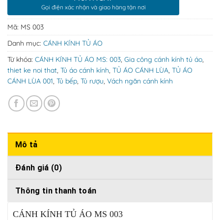
Gọi điện xác nhận và giao hàng tận nơi
Mã:
MS 003
Danh mục:
CÁNH KÍNH TỦ ÁO
Từ khóa:
CÁNH KÍNH TỦ ÁO MS: 003
,
Gia công cánh kính tủ áo
,
thiet ke noi that
,
Tủ áo cánh kính
,
TỦ ÁO CÁNH LÙA
,
TỦ ÁO
CÁNH LÙA 001
,
Tủ bếp
,
Tủ rượu
,
Vách ngăn cánh kính
Mô tả
Đánh giá (0)
Thông tin thanh toán
CÁNH KÍNH TỦ ÁO MS 003