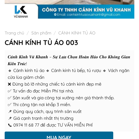
Trang chủ
/
Sản phẩm
/
CÁNH KÍNH TỦ ÁO
CÁNH KÍNH TỦ ÁO 003
𝑪𝒂́𝒏𝒉 𝑲𝒊́𝒏𝒉 𝑽𝒖̃ 𝑲𝒉𝒂𝒏𝒉 – 𝑺𝒖̛̣ 𝑳𝒖̛̣𝒂 𝑪𝒉𝒐̣𝒏 𝑯𝒐𝒂̀𝒏 𝑯𝒂̉𝒐 𝑪𝒉𝒐 𝑲𝒉𝒐̂𝒏𝒈 𝑮𝒊𝒂𝒏
𝑲𝒊𝒆̂́𝒏 𝑻𝒓𝒖́𝒄!
🔹 Cánh kính tủ áo 🔹 Cánh kính tủ bếp, tủ rượu 🔹 Vách ngăn
cửa lùa giảm chấn
❌ Đừng bỏ lỡ những chiếc tủ cánh kính đẹp mê
✅ Tư vấn đo đạc Miễn Phí tại nhà.
✅ Sản xuất và gia công tại xưởng nên giá thành thấp.
✅ Thi công tận nơi khắp 3 miền.
📌 Đúng quy cách, quy trình sản xuất
📌 Giá cạnh tranh nhất thị trường
📞 0974 11 68 77 để được TƯ VẤN MIỄN PHÍ
MUA NGAY