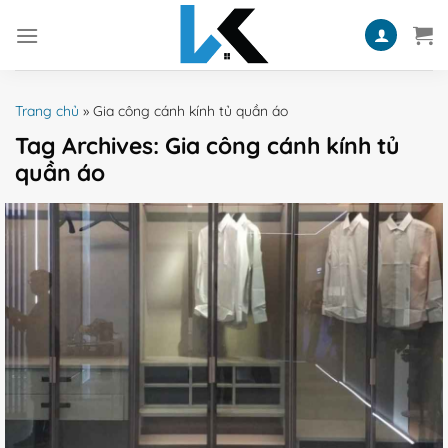
Skip
to
content
Trang chủ
»
Gia công cánh kính tủ quần áo
Tag Archives:
Gia công cánh kính tủ
quần áo