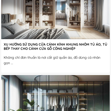
XU HƯỚNG SỬ DỤNG CỬA CÁNH KÍNH KHUNG NHÔM TỦ ÁO, TỦ
BẾP THAY CHO CÁNH CỬA GỖ CÔNG NGHIỆP
Không chỉ đơn thuần là nơi cất giữ quần áo, đồ dùng cá nhân
gọn ...