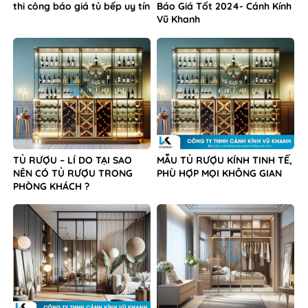
thi công báo giá tủ bếp uy tín
Báo Giá Tốt 2024- Cánh Kính
Vũ Khanh
TỦ RƯỢU – LÍ DO TẠI SAO
MẪU TỦ RƯỢU KÍNH TINH TẾ,
NÊN CÓ TỦ RƯỢU TRONG
PHÙ HỢP MỌI KHÔNG GIAN
PHÒNG KHÁCH ?