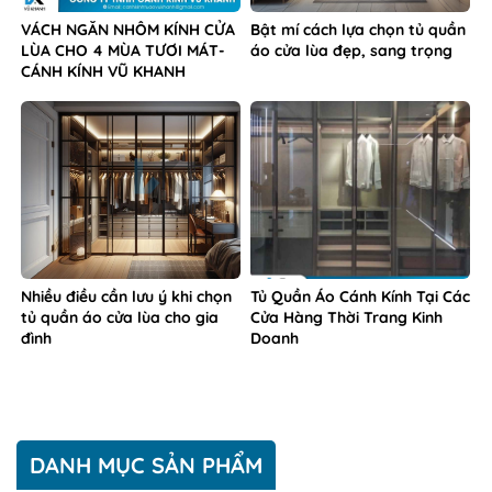
VÁCH NGĂN NHÔM KÍNH CỬA
Bật mí cách lựa chọn tủ quần
LÙA CHO 4 MÙA TƯƠI MÁT-
áo cửa lùa đẹp, sang trọng
CÁNH KÍNH VŨ KHANH
Nhiều điều cần lưu ý khi chọn
Tủ Quần Áo Cánh Kính Tại Các
tủ quần áo cửa lùa cho gia
Cửa Hàng Thời Trang Kinh
đình
Doanh
DANH MỤC SẢN PHẨM