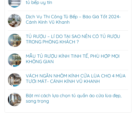
tủ bếp uy tín
Dịch Vụ Thi Công Tủ Bếp – Báo Giá Tốt 2024-
Cánh Kính Vũ Khanh
TỦ RƯỢU – LÍ DO TẠI SAO NÊN CÓ TỦ RƯỢU
TRONG PHÒNG KHÁCH ?
MẪU TỦ RƯỢU KÍNH TINH TẾ, PHÙ HỢP MỌI
KHÔNG GIAN
VÁCH NGĂN NHÔM KÍNH CỬA LÙA CHO 4 MÙA
TƯƠI MÁT- CÁNH KÍNH VŨ KHANH
Bật mí cách lựa chọn tủ quần áo cửa lùa đẹp,
sang trọng