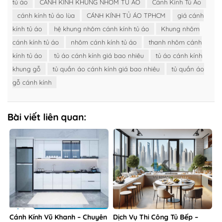
tủ áo
CÁNH KÍNH KHUNG NHÔM TỦ ÁO
Cánh Kính Tủ Áo
cánh kính tủ áo lùa
CÁNH KÍNH TỦ ÁO TPHCM
giá cánh
kính tủ áo
hệ khung nhôm cánh kính tủ áo
Khung nhôm
cánh kính tủ áo
nhôm cánh kính tủ áo
thanh nhôm cánh
kính tủ áo
tủ áo cánh kính giá bao nhiêu
tủ áo cánh kính
khung gỗ
tủ quần áo cánh kính giá bao nhiêu
tủ quần áo
gỗ cánh kính
Bài viết liên quan:
Cánh Kính Vũ Khanh – Chuyên
Dịch Vụ Thi Công Tủ Bếp –