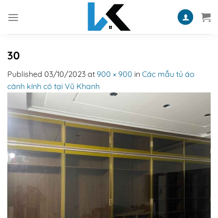
Skip
to
content
30
Published
03/10/2023
at
900 × 900
in
Các mẫu tủ áo
cánh kính có tại Vũ Khanh