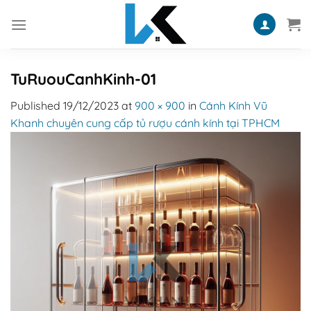
Skip
to
content
TuRuouCanhKinh-01
Published
19/12/2023
at
900 × 900
in
Cánh Kính Vũ
Khanh chuyên cung cấp tủ rượu cánh kính tại TPHCM