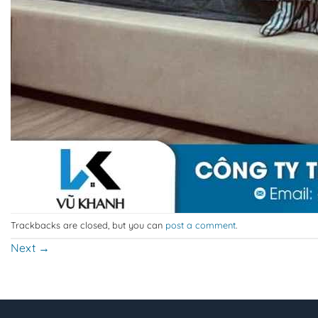
Trackbacks are closed, but you can
post a comment
.
Next
→