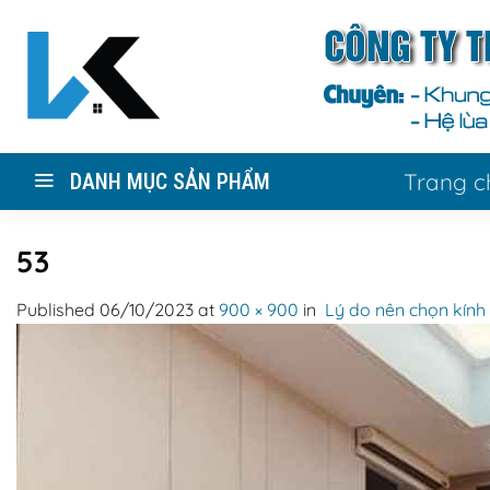
Skip
to
content
Trang c
DANH MỤC SẢN PHẨM
53
Published
06/10/2023
at
900 × 900
in
Lý do nên chọn kính 