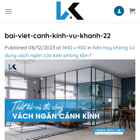
Skip
to
content
bai-viet-canh-kinh-vu-khanh-22
Published
08/12/2023
at
1440 × 900
in
Nên hay không sử
dụng vách ngăn cửa kính phòng tắm?