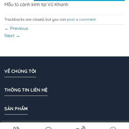
Mẫu tủ cánh kính tại Vũ Khanh
Trackbacks are closed, but you can
post a comment
.
←
Previous
Next
→
VỀ CHÚNG TÔI
THÔNG TIN LIÊN HỆ
SẢN PHẨM
Bản quyền 2026 © Cánh Kính Vũ Khanh | Cánh kính tủ áo |