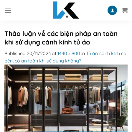
Skip
to
content
Thảo luận về các biện pháp an toàn
khi sử dụng cánh kính tủ áo
Published
20/11/2023
at
1440 × 900
in
Tủ áo cánh kính có
bền, có an toàn khi sử dụng không?