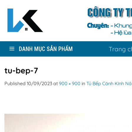
Skip
to
content
Trang c
DANH MỤC SẢN PHẨM
tu-bep-7
Published
10/09/2023
at
900 × 900
in
Tủ Bếp Cánh Kính N