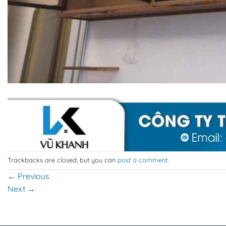
Trackbacks are closed, but you can
post a comment
.
←
Previous
Next
→