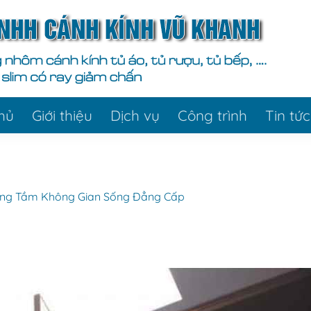
hủ
Giới thiệu
Dịch vụ
Công trình
Tin tức
âng Tầm Không Gian Sống Đẳng Cấp