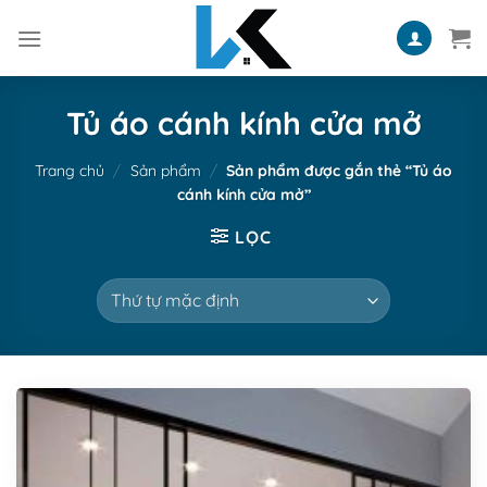
Skip
to
content
Tủ áo cánh kính cửa mở
Trang chủ
/
Sản phẩm
/
Sản phẩm được gắn thẻ “Tủ áo
cánh kính cửa mở”
LỌC