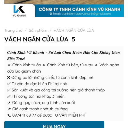
Trang chủ
/
Sản phẩm
/
VÁCH NGĂN CỬA LÙA
VÁCH NGĂN CỬA LÙA 5
𝑪𝒂́𝒏𝒉 𝑲𝒊́𝒏𝒉 𝑽𝒖̃ 𝑲𝒉𝒂𝒏𝒉 – 𝑺𝒖̛̣ 𝑳𝒖̛̣𝒂 𝑪𝒉𝒐̣𝒏 𝑯𝒐𝒂̀𝒏 𝑯𝒂̉𝒐 𝑪𝒉𝒐 𝑲𝒉𝒐̂𝒏𝒈 𝑮𝒊𝒂𝒏
𝑲𝒊𝒆̂́𝒏 𝑻𝒓𝒖́𝒄!
🔹 Cánh kính tủ áo 🔹 Cánh kính tủ bếp, tủ rượu 🔹 Vách ngăn
cửa lùa giảm chấn
❌ Đừng bỏ lỡ những chiếc tủ cánh kính đẹp mê
✅ Tư vấn đo đạc Miễn Phí tại nhà.
✅ Sản xuất và gia công tại xưởng nên giá thành thấp.
✅ Thi công tận nơi khắp 3 miền.
📌 Đúng quy cách, quy trình sản xuất
📌 Giá cạnh tranh nhất thị trường
📞 0974 11 68 77 để được TƯ VẤN MIỄN PHÍ
MUA NGAY