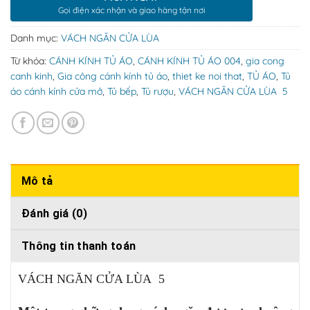
Gọi điện xác nhận và giao hàng tận nơi
Danh mục:
VÁCH NGĂN CỬA LÙA
Từ khóa:
CÁNH KÍNH TỦ ÁO
,
CÁNH KÍNH TỦ ÁO 004
,
gia cong
canh kinh
,
Gia công cánh kính tủ áo
,
thiet ke noi that
,
TỦ ÁO
,
Tủ
áo cánh kính cửa mở
,
Tủ bếp
,
Tủ rượu
,
VÁCH NGĂN CỬA LÙA 5
Mô tả
Đánh giá (0)
Thông tin thanh toán
VÁCH NGĂN CỬA LÙA 5