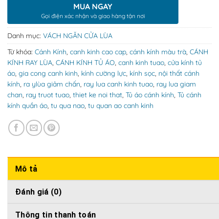
MUA NGAY
Gọi điện xác nhận và giao hàng tận nơi
Danh mục:
VÁCH NGĂN CỬA LÙA
Từ khóa:
Cánh Kính
,
canh kinh cao cap
,
cánh kính màu trà
,
CÁNH
KÍNH RAY LÙA
,
CÁNH KÍNH TỦ ÁO
,
canh kinh tuao
,
cửa kính tủ
áo
,
gia cong canh kinh
,
kính cường lực
,
kính sọc
,
nội thất cánh
kính
,
ra ylùa giảm chấn
,
ray lua canh kinh tuao
,
ray lua giam
chan
,
ray truot tuao
,
thiet ke noi that
,
Tủ áo cánh kính
,
Tủ cánh
kính quần áo
,
tu qua nao
,
tu quan ao canh kinh
Mô tả
Đánh giá (0)
Thông tin thanh toán