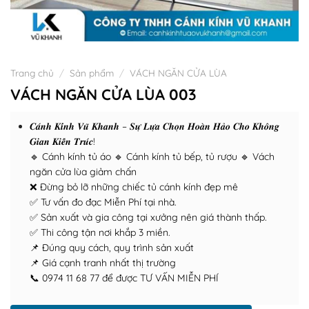
Trang chủ
/
Sản phẩm
/
VÁCH NGĂN CỬA LÙA
VÁCH NGĂN CỬA LÙA 003
𝑪𝒂́𝒏𝒉 𝑲𝒊́𝒏𝒉 𝑽𝒖̃ 𝑲𝒉𝒂𝒏𝒉 – 𝑺𝒖̛̣ 𝑳𝒖̛̣𝒂 𝑪𝒉𝒐̣𝒏 𝑯𝒐𝒂̀𝒏 𝑯𝒂̉𝒐 𝑪𝒉𝒐 𝑲𝒉𝒐̂𝒏𝒈
𝑮𝒊𝒂𝒏 𝑲𝒊𝒆̂́𝒏 𝑻𝒓𝒖́𝒄!
🔹 Cánh kính tủ áo 🔹 Cánh kính tủ bếp, tủ rượu 🔹 Vách
ngăn cửa lùa giảm chấn
❌ Đừng bỏ lỡ những chiếc tủ cánh kính đẹp mê
✅ Tư vấn đo đạc Miễn Phí tại nhà.
✅ Sản xuất và gia công tại xưởng nên giá thành thấp.
✅ Thi công tận nơi khắp 3 miền.
📌 Đúng quy cách, quy trình sản xuất
📌 Giá cạnh tranh nhất thị trường
📞 0974 11 68 77 để được TƯ VẤN MIỄN PHÍ