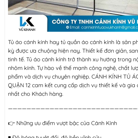
Tủ áo cánh kính hay tủ quần áo cánh kính là sản 
kỳ được ưa chuộng hiện nay. Thiết kế đơn giản, san
tinh tế. Tủ áo cánh kính trở thành xu hướng trong nộ
nhôm kính. Tự hào về thế mạnh công nghệ, chất lư
phẩm và dịch vụ chuyên nghiệp. CÁNH KÍNH TỦ Á
QUẬN 12 cam kết cung cấp dịch vụ thiết kế và gia 
nhất cho Khách hàng.
————————————————————————————
👉
Những ưu điểm vượt bậc của Cánh Kính
◾️ Độ bóng tuyệt đối, độ bền vĩnh cửu