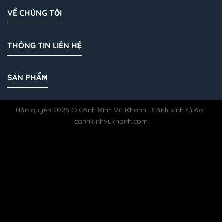
VỀ CHÚNG TÔI
THÔNG TIN LIÊN HỆ
SẢN PHẨM
Bản quyền 2026 © Cánh Kính Vũ Khanh | Cánh kính tủ áo |
canhkinhvukhanh.com