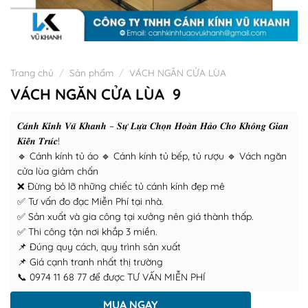
Trang chủ
/
Sản phẩm
/
VÁCH NGĂN CỬA LÙA
VÁCH NGĂN CỬA LÙA 9
𝑪𝒂́𝒏𝒉 𝑲𝒊́𝒏𝒉 𝑽𝒖̃ 𝑲𝒉𝒂𝒏𝒉 – 𝑺𝒖̛̣ 𝑳𝒖̛̣𝒂 𝑪𝒉𝒐̣𝒏 𝑯𝒐𝒂̀𝒏 𝑯𝒂̉𝒐 𝑪𝒉𝒐 𝑲𝒉𝒐̂𝒏𝒈 𝑮𝒊𝒂𝒏
𝑲𝒊𝒆̂́𝒏 𝑻𝒓𝒖́𝒄!
🔹 Cánh kính tủ áo 🔹 Cánh kính tủ bếp, tủ rượu 🔹 Vách ngăn
cửa lùa giảm chấn
❌ Đừng bỏ lỡ những chiếc tủ cánh kính đẹp mê
✅ Tư vấn đo đạc Miễn Phí tại nhà.
✅ Sản xuất và gia công tại xưởng nên giá thành thấp.
✅ Thi công tận nơi khắp 3 miền.
📌 Đúng quy cách, quy trình sản xuất
📌 Giá cạnh tranh nhất thị trường
📞 0974 11 68 77 để được TƯ VẤN MIỄN PHÍ
MUA NGAY