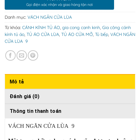
Gọi điện xác nhận và giao hàng tận nơi
Danh mục:
VÁCH NGĂN CỬA LÙA
Từ khóa:
CÁNH KÍNH TỦ ÁO
,
gia cong canh kinh
,
Gia công cánh
kính tủ áo
,
TỦ ÁO CỬA LÙA
,
TỦ ÁO CỬA MỞ
,
Tủ bếp
,
VÁCH NGĂN
CỬA LÙA 9
Mô tả
Đánh giá (0)
Thông tin thanh toán
VÁCH NGĂN CỬA LÙA 9