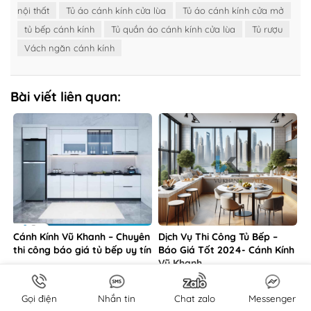
nội thất
Tủ áo cánh kính cửa lùa
Tủ áo cánh kính cửa mở
tủ bếp cánh kính
Tủ quần áo cánh kính cửa lùa
Tủ rượu
Vách ngăn cánh kính
Bài viết liên quan:
Cánh Kính Vũ Khanh – Chuyên
Dịch Vụ Thi Công Tủ Bếp –
thi công báo giá tủ bếp uy tín
Báo Giá Tốt 2024- Cánh Kính
Vũ Khanh
Gọi điện
Nhắn tin
Chat zalo
Messenger