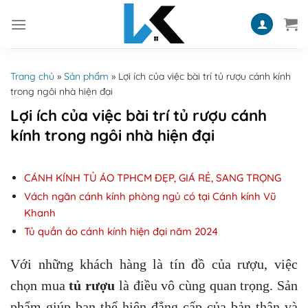
Skip
to
content
Trang chủ
»
Sản phẩm
»
Lợi ích của việc bài trí tủ rượu cánh kính
trong ngôi nhà hiện đại
Lợi ích của việc bài trí tủ rượu cánh
kính trong ngôi nhà hiện đại
CÁNH KÍNH TỦ ÁO TPHCM ĐẸP, GIÁ RẺ, SANG TRỌNG
Vách ngăn cánh kính phòng ngủ có tại Cánh kính Vũ
Khanh
Tủ quần áo cánh kính hiện đại năm 2024
Với những khách hàng là tín đồ của rượu, việc
chọn mua
tủ rượu
là điều vô cùng quan trọng. Sản
phẩm giúp bạn thể hiện đẳng cấp của bản thân và