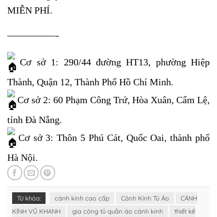
MIỄN PHÍ.
—————-
Cơ sở 1: 290/44 đường HT13, phường Hiệp
Thành, Quận 12, Thành Phố Hồ Chí Minh.
Cơ sở 2: 60 Phạm Công Trứ, Hòa Xuân, Cẩm Lệ,
tỉnh Đà Nẵng.
Cơ sở 3: Thôn 5 Phú Cát, Quốc Oai, thành phố
Hà Nội.
Từ khóa:
cánh kính cao cấp
Cánh Kính Tủ Áo
CÁNH
KÍNH VŨ KHANH
gia công tủ quần áo cánh kính
thiết kế