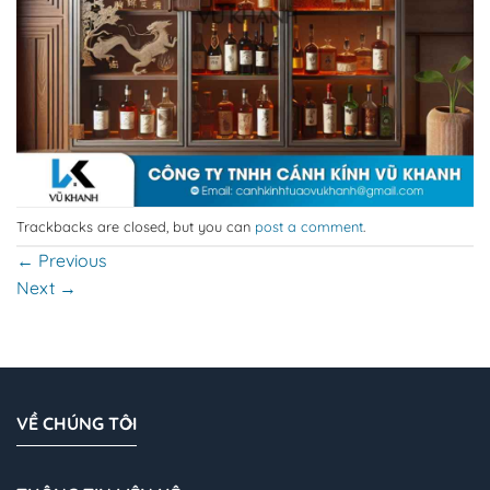
Trackbacks are closed, but you can
post a comment
.
←
Previous
Next
→
VỀ CHÚNG TÔI