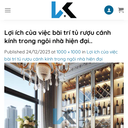
Skip
to
content
Lợi ích của việc bài trí tủ rượu cánh
kính trong ngôi nhà hiện đại..
Published
24/12/2023
at
1000 × 1000
in
Lợi ích của việc
bài trí tủ rượu cánh kính trong ngôi nhà hiện đại