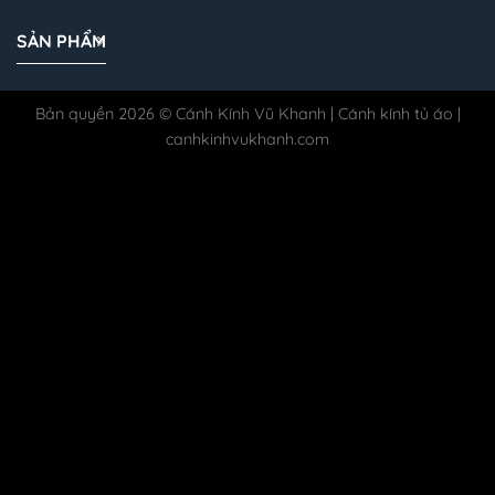
SẢN PHẨM
Bản quyền 2026 © Cánh Kính Vũ Khanh | Cánh kính tủ áo |
canhkinhvukhanh.com