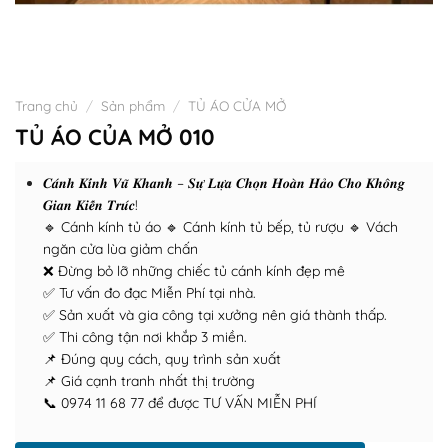
Trang chủ
/
Sản phẩm
/
TỦ ÁO CỬA MỞ
TỦ ÁO CỦA MỞ 010
𝑪𝒂́𝒏𝒉 𝑲𝒊́𝒏𝒉 𝑽𝒖̃ 𝑲𝒉𝒂𝒏𝒉 – 𝑺𝒖̛̣ 𝑳𝒖̛̣𝒂 𝑪𝒉𝒐̣𝒏 𝑯𝒐𝒂̀𝒏 𝑯𝒂̉𝒐 𝑪𝒉𝒐 𝑲𝒉𝒐̂𝒏𝒈
𝑮𝒊𝒂𝒏 𝑲𝒊𝒆̂́𝒏 𝑻𝒓𝒖́𝒄!
🔹 Cánh kính tủ áo 🔹 Cánh kính tủ bếp, tủ rượu 🔹 Vách
ngăn cửa lùa giảm chấn
❌ Đừng bỏ lỡ những chiếc tủ cánh kính đẹp mê
✅ Tư vấn đo đạc Miễn Phí tại nhà.
✅ Sản xuất và gia công tại xưởng nên giá thành thấp.
✅ Thi công tận nơi khắp 3 miền.
📌 Đúng quy cách, quy trình sản xuất
📌 Giá cạnh tranh nhất thị trường
📞 0974 11 68 77 để được TƯ VẤN MIỄN PHÍ