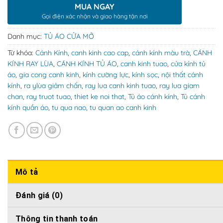
MUA NGAY
Gọi điện xác nhận và giao hàng tận nơi
Danh mục:
TỦ ÁO CỬA MỞ
Từ khóa:
Cánh Kính
,
canh kinh cao cap
,
cánh kính màu trà
,
CÁNH
KÍNH RAY LÙA
,
CÁNH KÍNH TỦ ÁO
,
canh kinh tuao
,
cửa kính tủ
áo
,
gia cong canh kinh
,
kính cường lực
,
kính sọc
,
nội thất cánh
kính
,
ra ylùa giảm chấn
,
ray lua canh kinh tuao
,
ray lua giam
chan
,
ray truot tuao
,
thiet ke noi that
,
Tủ áo cánh kính
,
Tủ cánh
kính quần áo
,
tu qua nao
,
tu quan ao canh kinh
Mô tả
Đánh giá (0)
Thông tin thanh toán