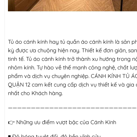
Tủ áo cánh kính hay tủ quần áo cánh kính là sản 
kỳ được ưa chuộng hiện nay. Thiết kế đơn giản, san
tinh tế. Tủ áo cánh kính trở thành xu hướng trong nộ
nhôm kính. Tự hào về thế mạnh công nghệ, chất lư
phẩm và dịch vụ chuyên nghiệp. CÁNH KÍNH TỦ Á
QUẬN 12 cam kết cung cấp dịch vụ thiết kế và gia 
nhất cho Khách hàng.
————————————————————————————
👉
Những ưu điểm vượt bậc của Cánh Kính
◾️ Độ bóng tuyệt đối, độ bền vĩnh cửu