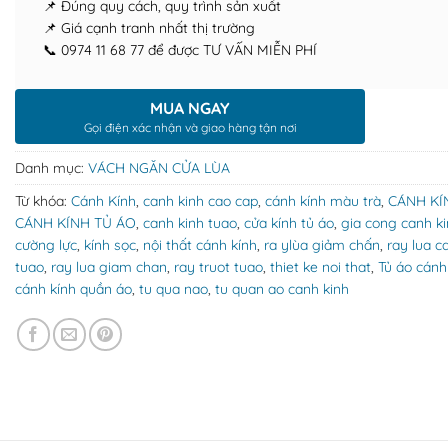
📌 Đúng quy cách, quy trình sản xuất
📌 Giá cạnh tranh nhất thị trường
📞 0974 11 68 77 để được TƯ VẤN MIỄN PHÍ
MUA NGAY
Gọi điện xác nhận và giao hàng tận nơi
Danh mục:
VÁCH NGĂN CỬA LÙA
Từ khóa:
Cánh Kính
,
canh kinh cao cap
,
cánh kính màu trà
,
CÁNH KÍ
CÁNH KÍNH TỦ ÁO
,
canh kinh tuao
,
cửa kính tủ áo
,
gia cong canh k
cường lực
,
kính sọc
,
nội thất cánh kính
,
ra ylùa giảm chấn
,
ray lua c
tuao
,
ray lua giam chan
,
ray truot tuao
,
thiet ke noi that
,
Tủ áo cánh
cánh kính quần áo
,
tu qua nao
,
tu quan ao canh kinh