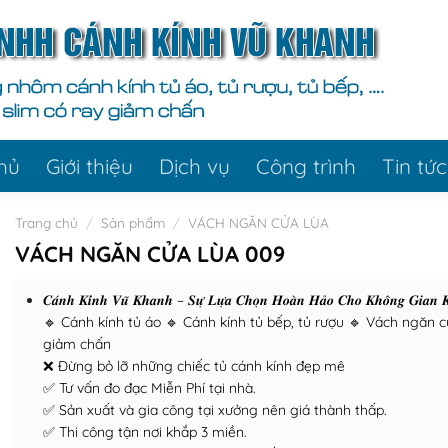
hủ
Giới thiệu
Dịch vụ
Công trình
Tin tức
Trang chủ
/
Sản phẩm
/
VÁCH NGĂN CỬA LÙA
VÁCH NGĂN CỬA LÙA 009
𝑪𝒂́𝒏𝒉 𝑲𝒊́𝒏𝒉 𝑽𝒖̃ 𝑲𝒉𝒂𝒏𝒉 – 𝑺𝒖̛̣ 𝑳𝒖̛̣𝒂 𝑪𝒉𝒐̣𝒏 𝑯𝒐𝒂̀𝒏 𝑯𝒂̉𝒐 𝑪𝒉𝒐 𝑲𝒉𝒐̂𝒏𝒈 𝑮𝒊𝒂𝒏 𝑲𝒊
🔹 Cánh kính tủ áo 🔹 Cánh kính tủ bếp, tủ rượu 🔹 Vách ngăn c
giảm chấn
❌ Đừng bỏ lỡ những chiếc tủ cánh kính đẹp mê
✅ Tư vấn đo đạc Miễn Phí tại nhà.
✅ Sản xuất và gia công tại xưởng nên giá thành thấp.
✅ Thi công tận nơi khắp 3 miền.