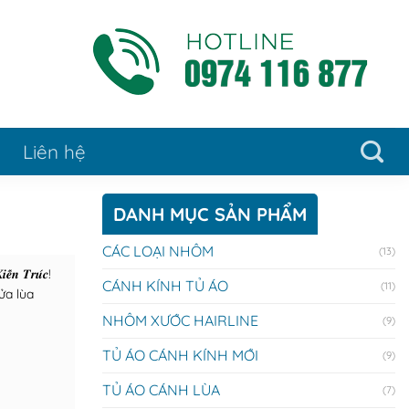
Liên hệ
DANH MỤC SẢN PHẨM
CÁC LOẠI NHÔM
(13)
𝒆̂́𝒏 𝑻𝒓𝒖́𝒄!
CÁNH KÍNH TỦ ÁO
(11)
ửa lùa
NHÔM XƯỚC HAIRLINE
(9)
TỦ ÁO CÁNH KÍNH MỚI
(9)
TỦ ÁO CÁNH LÙA
(7)