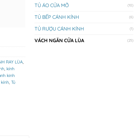
TỦ ÁO CỬA MỞ
(10)
TỦ BẾP CÁNH KÍNH
(6)
TỦ RƯỢU CÁNH KÍNH
(1)
VÁCH NGĂN CỬA LÙA
(25)
NH RAY LÙA
,
inh
,
kính
anh kinh
 kính
,
Tủ