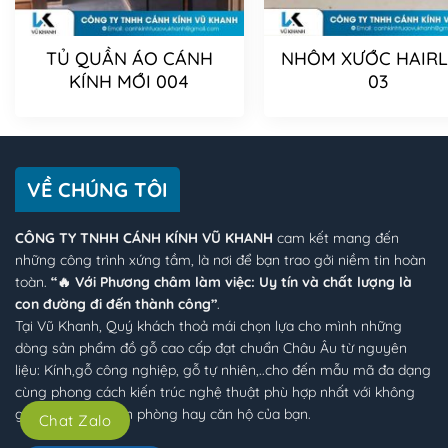
TỦ QUẦN ÁO CÁNH
NHÔM XƯỚC HAIRL
KÍNH MỚI 004
03
VỀ CHÚNG TÔI
CÔNG TY TNHH CÁNH KÍNH VŨ KHANH
cam kết mang đến
những công trình xứng tầm, là nơi để bạn trao gởi niềm tin hoàn
toàn.
“🔥 Với Phương châm làm việc: Uy tín và chất lượng là
con đường đi đến thành công”
.
Tại Vũ Khanh, Quý khách thoả mái chọn lựa cho mình những
dòng sản phẩm đồ gỗ cao cấp đạt chuẩn Châu Âu từ nguyên
liệu: Kính,gỗ công nghiệp, gỗ tự nhiên,..cho đến mẫu mã đa dạng
cùng phong cách kiến trúc nghệ thuật phù hợp nhất với không
gian ngôi nhà, văn phòng hay căn hộ của bạn.
Chat Zalo