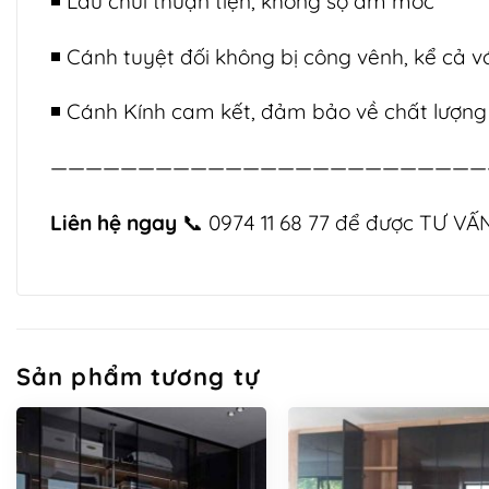
◾️ Lau chùi thuận tiện, không sợ ẩm mốc
◾️ Cánh tuyệt đối không bị công vênh, kể cả 
◾️ Cánh Kính cam kết, đảm bảo về chất lượng 
—————————————————————————
Liên hệ ngay
📞
0974 11 68 77
để được TƯ VẤ
Sản phẩm tương tự