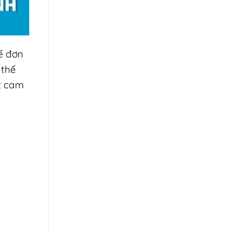
ế đơn
 thế
2 cam