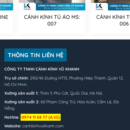
INE
CÁNH KÍNH TỦ ÁO MS:
CÁNH KÍNH T
007
006
THÔNG TIN LIÊN HỆ
CÔNG TY TNHH CÁNH KÍNH VŨ KHANH
Trụ sở chính:
290/46 Đường HT13, Phường Hiệp Thành, Quận 12,
Hồ Chí Minh.
Xưởng sản xuất 1:
Thôn 5 Phú Cát, Quốc Oai, Hà Nội.
Xưởng sản xuất 2:
60 Phạm Công Trứ, Hòa Xuân, Cẩm Lệ, Đà
Nẵng.
Hotline:
0974 11 68 77 (A.Vũ)
Website:
canhkinhvukhanh.com