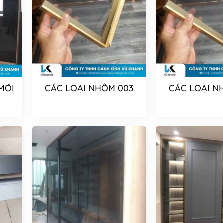
MỚI
CÁC LOẠI NHÔM 003
CÁC LOẠI N