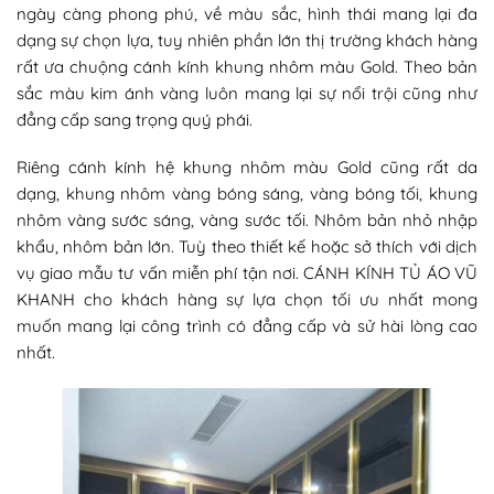
ngày càng phong phú, về màu sắc, hình thái mang lại đa
dạng sự chọn lựa, tuy nhiên phần lớn thị trường khách hàng
rất ưa chuộng cánh kính khung nhôm màu Gold. Theo bản
sắc màu kim ánh vàng luôn mang lại sự nổi trội cũng như
đẳng cấp sang trọng quý phái.
Riêng cánh kính hệ
khung nhôm
màu Gold cũng rất da
dạng, khung nhôm vàng bóng sáng, vàng bóng tối, khung
nhôm vàng sước sáng, vàng sước tối. Nhôm bản nhỏ nhập
khẩu, nhôm bản lớn. Tuỳ theo thiết kế hoặc sở thích với dịch
vụ giao mẫu tư vấn miễn phí tận nơi. CÁNH KÍNH TỦ ÁO VŨ
KHANH cho khách hàng sự lựa chọn tối ưu nhất mong
muốn mang lại công trình có đẳng cấp và sử hài lòng cao
nhất.