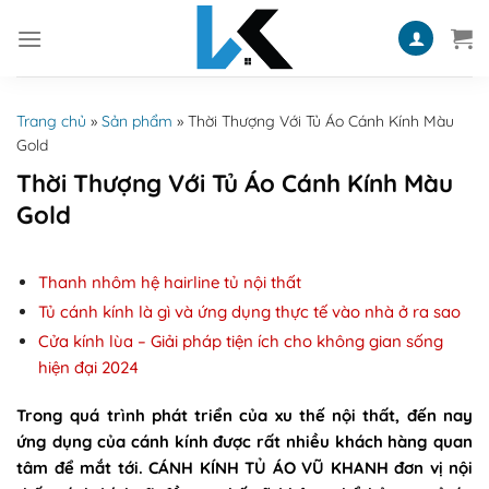
Skip
to
content
Trang chủ
»
Sản phẩm
»
Thời Thượng Với Tủ Áo Cánh Kính Màu
Gold
Thời Thượng Với Tủ Áo Cánh Kính Màu
Gold
Thanh nhôm hệ hairline tủ nội thất
Tủ cánh kính là gì và ứng dụng thực tế vào nhà ở ra sao
Cửa kính lùa – Giải pháp tiện ích cho không gian sống
hiện đại 2024
Trong quá trình phát triển của xu thế nội thất, đến nay
ứng dụng của cánh kính được rất nhiều khách hàng quan
tâm để mắt tới. CÁNH KÍNH TỦ ÁO VŨ KHANH đơn vị nội