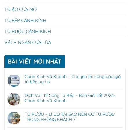
TỦ ÁO CỬA MỞ
TỦ BẾP CÁNH KÍNH
TỦ RƯỢU CÁNH KÍNH
VÁCH NGĂN CỬA LÙA
BÀI VIẾT MỚI NHẤT
Cánh Kính Vũ Khanh – Chuyên thi công báo giá
tủ bếp uy tín
Dịch Vụ Thi Công Tủ Bếp – Báo Giá Tốt 2024-
Cánh Kính Vũ Khanh
TỦ RƯỢU – LÍ DO TẠI SAO NÊN CÓ TỦ RƯỢU
TRONG PHÒNG KHÁCH ?