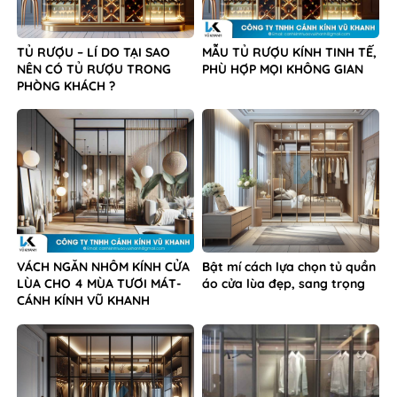
TỦ RƯỢU – LÍ DO TẠI SAO
MẪU TỦ RƯỢU KÍNH TINH TẾ,
NÊN CÓ TỦ RƯỢU TRONG
PHÙ HỢP MỌI KHÔNG GIAN
PHÒNG KHÁCH ?
VÁCH NGĂN NHÔM KÍNH CỬA
Bật mí cách lựa chọn tủ quần
LÙA CHO 4 MÙA TƯƠI MÁT-
áo cửa lùa đẹp, sang trọng
CÁNH KÍNH VŨ KHANH