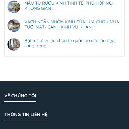
MẪU TỦ RƯỢU KÍNH TINH TẾ, PHÙ HỢP MỌI
KHÔNG GIAN
VÁCH NGĂN NHÔM KÍNH CỬA LÙA CHO 4 MÙA
TƯƠI MÁT- CÁNH KÍNH VŨ KHANH
Bật mí cách lựa chọn tủ quần áo cửa lùa đẹp,
sang trọng
VỀ CHÚNG TÔI
THÔNG TIN LIÊN HỆ