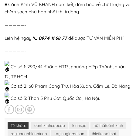
◾️ Cánh Kính VŨ KHANH cam kết, đảm bảo về chất lượng và
chính sách phù hợp nhất thị trường
—————-
Liên hệ ngay
📞
0974 11 68 77
để được TƯ VẤN MIỄN PHÍ
—————-
Cơ sở 1: 290/44 đường HT13, phường Hiệp Thành, quận
12, TP.HCM
Cơ sở 2: 60 Phạm Công Trứ, Hòa Xuân, Cẩm Lệ, Đà Nẵng
Cơ sở 3: Thôn 5 Phú Cát, Quốc Oai, Hà Nội.
Từ khóa:
canhkinhcaocap
kínhsọc
nộithấtcánhkính
rayluacanhkinhtuao
rayluagiamchan
thietkenoithat