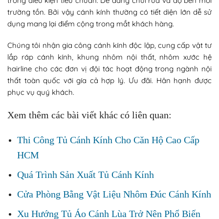
trong điều kiện tiêu chuẩn. Dễ dàng chùi rửa và độ bền mới
trường tồn. Bởi vậy cánh kính thường có tiết diện lớn dễ sử
dụng mang lại điểm cộng trong mắt khách hàng.
Chúng tôi nhận gia công cánh kính độc lập, cung cấp vật tư
lắp ráp cánh kính, khung nhôm nội thất,
nhôm xước hệ
hairline
cho các đơn vị đội tác hoạt động trong ngành nội
thất toàn quốc với gía cả hợp lý. Ưu đãi. Hân hạnh được
phục vụ quý khách.
Xem thêm các bài viết khác có liên quan:
Thi Công Tủ Cánh Kính Cho Căn Hộ Cao Cấp
HCM
Quá Trình Sản Xuất Tủ Cánh Kính
Cửa Phòng Bằng Vật Liệu Nhôm Đúc Cánh Kính
Xu Hướng Tủ Áo Cánh Lùa Trở Nên Phổ Biến