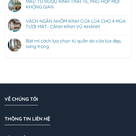
MẪU TỦ RƯỢU KÍNH TINH TẾ, PHÙ HỢP MỌI
KHÔNG GIAN
VÁCH NGĂN NHÔM KÍNH CỬA LÙA CHO 4 MÙA
TƯƠI MÁT- CÁNH KÍNH VŨ KHANH
Bật mí cách lựa chọn tủ quần áo cửa lùa đẹp,
sang trọng
VỀ CHÚNG TÔI
THÔNG TIN LIÊN HỆ