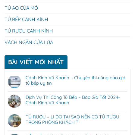
TỦ ÁO CỬA MỞ
TỦ BẾP CÁNH KÍNH
TỦ RƯỢU CÁNH KÍNH
VÁCH NGĂN CỬA LÙA
BÀI VIẾT MỚI NHẤT
Cánh Kính Vũ Khanh – Chuyên thi công báo giá
tủ bếp uy tín
Dịch Vụ Thi Công Tủ Bếp – Báo Giá Tốt 2024-
Cánh Kính Vũ Khanh
TỦ RƯỢU – LÍ DO TẠI SAO NÊN CÓ TỦ RƯỢU
TRONG PHÒNG KHÁCH ?