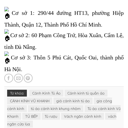
Cơ sở 1: 290/44 đường HT13, phường Hiệp
Thành, Quận 12, Thành Phố Hồ Chí Minh.
Cơ sở 2: 60 Phạm Công Trứ, Hòa Xuân, Cẩm Lệ,
tỉnh Đà Nẵng.
Cơ sở 3: Thôn 5 Phú Cát, Quốc Oai, thành phố
Hà Nội.
Từ khóa:
Cánh Kính Tủ Áo
Cánh kính tủ quần áo
CÁNH KÍNH VŨ KHANH
giá cánh kính tủ áo
gia công
cánh kính
tủ áo cánh kính khung nhôm
Tủ áo cánh kính Vũ
Khanh
TỦ BẾP
Tủ rượu
Vách ngăn cánh kính
vách
ngăn cửa lùa