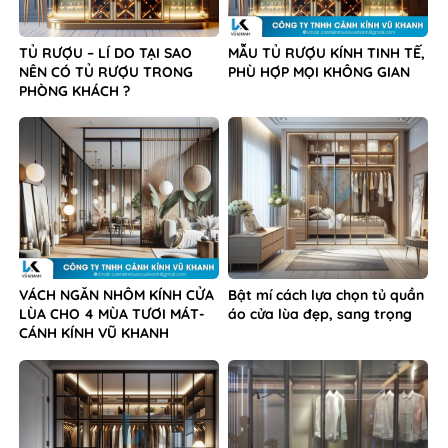
TỦ RƯỢU – LÍ DO TẠI SAO
MẪU TỦ RƯỢU KÍNH TINH TẾ,
NÊN CÓ TỦ RƯỢU TRONG
PHÙ HỢP MỌI KHÔNG GIAN
PHÒNG KHÁCH ?
VÁCH NGĂN NHÔM KÍNH CỬA
Bật mí cách lựa chọn tủ quần
LÙA CHO 4 MÙA TƯƠI MÁT-
áo cửa lùa đẹp, sang trọng
CÁNH KÍNH VŨ KHANH