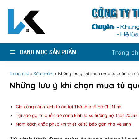
Skip
to
content
Trang ch
DANH MỤC SẢN PHẨM
Trang chủ
»
Sản phẩm
»
Những lưu ý khi chọn mua tủ quần áo cá
Những lưu ý khi chọn mua tủ qu
Gia công cánh kính tủ áo tại Thành phố Hồ Chí Minh
Tại sao gọi tủ quần áo cánh kính là xu hướng nội thất 2023?
Năm cách khắc phục khi thiết kế tủ bếp gần nhà vệ sinh