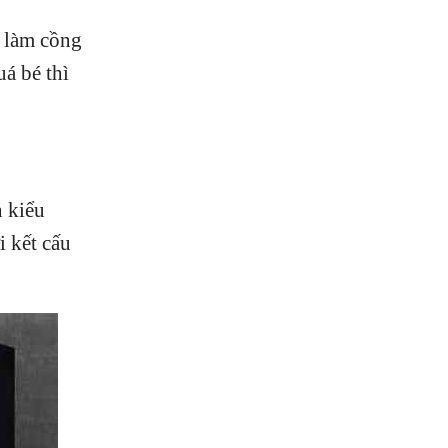
, làm cồng
á bé thì
n kiểu
i kết cấu