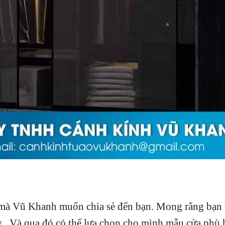
à Vũ Khanh muốn chia sẻ đến bạn. Mong rằng bạn 
y . Và qua đó có thể lựa chọn cho mình mẫu cửa phù 