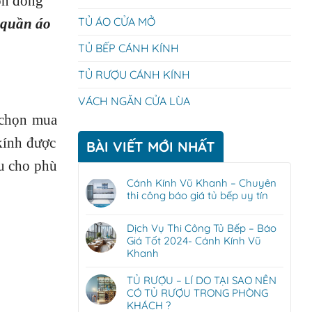
òn đóng
TỦ ÁO CỬA MỞ
 quần áo
TỦ BẾP CÁNH KÍNH
TỦ RƯỢU CÁNH KÍNH
VÁCH NGĂN CỬA LÙA
 chọn mua
kính được
BÀI VIẾT MỚI NHẤT
u cho phù
Cánh Kính Vũ Khanh – Chuyên
thi công báo giá tủ bếp uy tín
Dịch Vụ Thi Công Tủ Bếp – Báo
Giá Tốt 2024- Cánh Kính Vũ
Khanh
TỦ RƯỢU – LÍ DO TẠI SAO NÊN
CÓ TỦ RƯỢU TRONG PHÒNG
KHÁCH ?