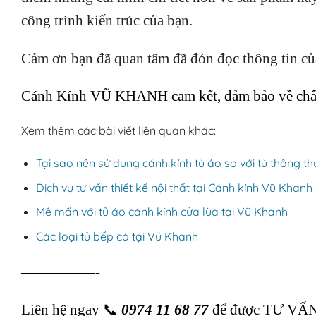
công trình kiến trúc của bạn.
Cảm ơn bạn đã quan tâm đã đón đọc thông tin củ
Cánh Kính VŨ KHANH cam kết, đảm bảo về chất l
Xem thêm các bài viết liên quan khác:
Tại sao nên sử dụng cánh kính tủ áo so với tủ thông t
Dịch vụ tư vấn thiết kế nội thất tại Cánh kính Vũ Khanh
Mê mẩn với tủ áo cánh kính cửa lùa tại Vũ Khanh
Các loại tủ bếp có tại Vũ Khanh
—————-
Liên hệ ngay
📞
0974 11 68 77
để được TƯ VẤN