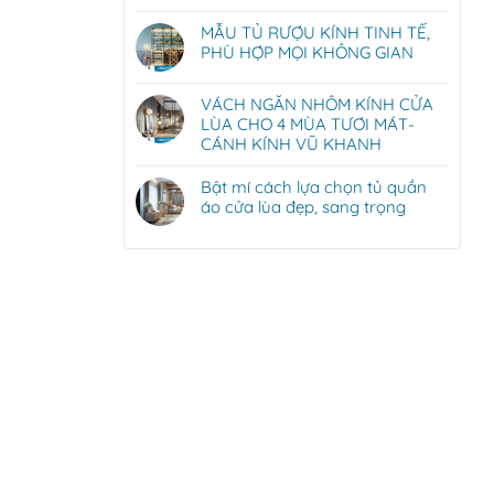
MẪU TỦ RƯỢU KÍNH TINH TẾ,
PHÙ HỢP MỌI KHÔNG GIAN
VÁCH NGĂN NHÔM KÍNH CỬA
LÙA CHO 4 MÙA TƯƠI MÁT-
CÁNH KÍNH VŨ KHANH
Bật mí cách lựa chọn tủ quần
áo cửa lùa đẹp, sang trọng